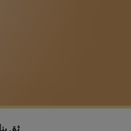
ثِق بن