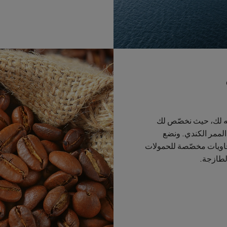
مه لك، حيث نخصّص لك
باشرة إلى الممر الكندي. ونضع
بحاويات مخصّصة للحمولات
الطازجة.