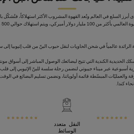
ى أبرز السلع في العالم وتُعد القهوة المشروب الأكثر استهلاكاً، فتُشكّل با
تُقدر
الرائدة عالمياً في شحن الحاويات لنقل حبوب البنّ من قلب إثيوبيا إلى س
ك الحديدية الكندية التي تتيح لبضائعك الوصول المباشر إلى أسواق مون
ية أسبوعية عبر ميناء جيبوتي لنضمن رحلة سلسة للبنّ الإثيوبي إلى قلب ا
وقة والعمليّات المبسّطة قائمة أولوياتنا، ونضمن تسليم البضائع في ال
حاء كندا.
النقل متعدد
الوسائط