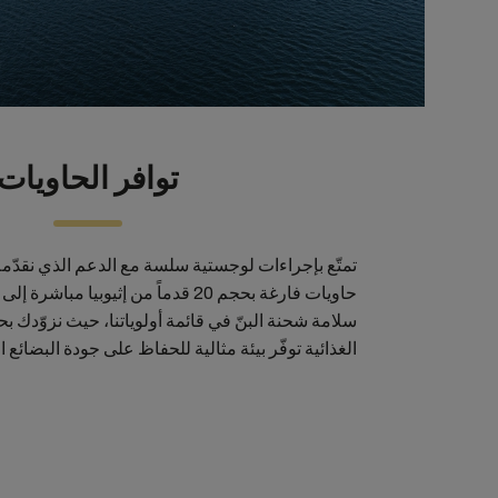
توافر الحاويات
تمتّع بإجراءات لوجستية سلسة مع الدعم الذي نقدّ
حاويات فارغة بحجم 20 قدماً من إثيوبيا م
سلامة شحنة البنّ في قائمة أولوياتنا، حيث نزوّدك 
الغذائية توفّر بيئة مثالية للحفاظ على جودة البضائع 