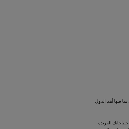
 مرموقة تخوّلنا دعم تجارة حبوب البنّ المزدهرة، إذ ننتشر في 155 بلداً، بما فيها أهم الدول
تياجاتك الفريدة