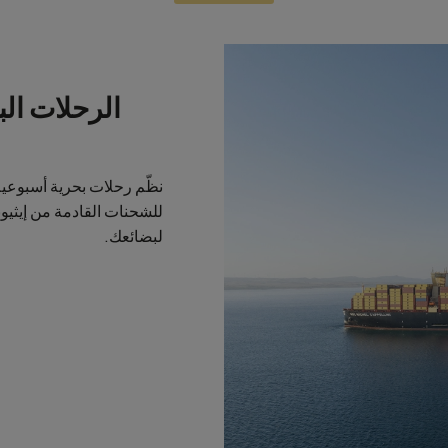
الرحلات الب
نظّم رحلات بحرية أسبوعية ع
للشحنات القادمة من إيثيوب
لبضائعك.