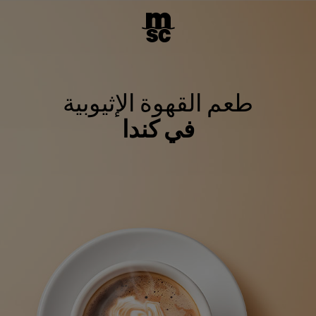
طعم القهوة الإثيوبية
في كندا