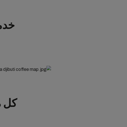
خدمة
كل م