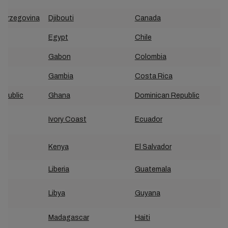
Herzegovina
Djibouti
Canada
Egypt
Chile
Gabon
Colombia
Gambia
Costa Rica
epublic
Ghana
Dominican Republic
Ivory Coast
Ecuador
Kenya
El Salvador
Liberia
Guatemala
Libya
Guyana
Madagascar
Haiti