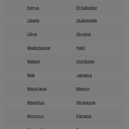
Kenya
El Salvador
Liberia
Guatemala
Libya
Guyana
Madagascar
Haiti
y
Malawi
Honduras
Mali
Jamaica
Mauritania
Mexico
Mauritius
Nicaragua
Morocco
Panama