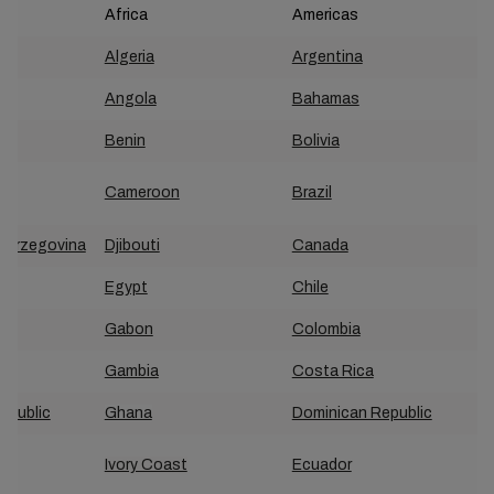
Africa
Americas
Algeria
Argentina
Angola
Bahamas
Benin
Bolivia
Cameroon
Brazil
Herzegovina
Djibouti
Canada
Egypt
Chile
Gabon
Colombia
Gambia
Costa Rica
epublic
Ghana
Dominican Republic
Ivory Coast
Ecuador