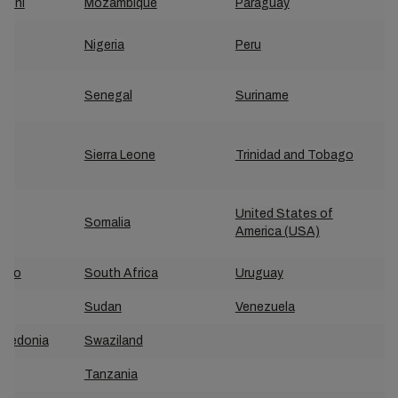
adoni
Mozambique
Paraguay
Nigeria
Peru
a
Senegal
Suriname
Sierra Leone
Trinidad and Tobago
United States of
Somalia
America (USA)
gro
South Africa
Uruguay
and
Sudan
Venezuela
acedonia
Swaziland
Tanzania