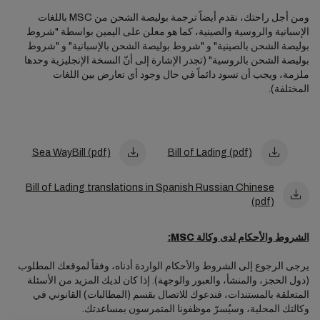
ومن أجل راحتك، نقدم أيضاً ترجمة بوليصة الشحن من MSC باللغات
الإسبانية والروسية والصينية، كما هو معلن على اليمين بواسطة "شروط
بوليصة الشحن بالصينية" و "شروط بوليصة الشحن بالإسبانية" و "شروط
بوليصة الشحن بالروسية" (تجدر الإشارة إلى أنّ النسخة الإنجليزية وحدها
ملزمة، ويجب أن تسود دائماً في حال وجود أي تعارض بين اللغات
المختلفة).
Sea WayBill (pdf)
Bill of Lading (pdf)
Bill of Lading translations in Spanish Russian Chinese
(pdf)
الشروط والأحكام لدى وكالة MSC:
يرجى الرجوع إلى الشروط والأحكام الواردة أدناه، وفقاً لموقعك المطلوب
(دول الحجز، والمنشأ، والعبور والوجهة). إذا كان لديك المزيد من الأسئلة
المتعلقة بالمستندات، فندعوك للاتصال بقسم (المطالبات) القانوني في
وكالتك المحلية، وسيُسرّ موظفونا المتمرسون بمساعدتك.