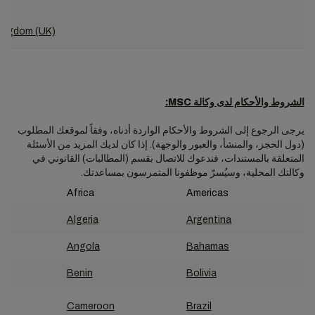
Kingdom (UK)
الشروط والأحكام لدى وكالة MSC:
يرجى الرجوع إلى الشروط والأحكام الواردة أدناه، وفقاً لموقعك المطلوب
(دول الحجز، والمنشأ، والعبور والوجهة). إذا كان لديك المزيد من الأسئلة
المتعلقة بالمستندات، فندعوك للاتصال بقسم (المطالبات) القانوني في
وكالتك المحلية، وسيُسرّ موظفونا المتمرسون بمساعدتك.
Africa
Americas
Algeria
Argentina
Angola
Bahamas
Benin
Bolivia
Cameroon
Brazil