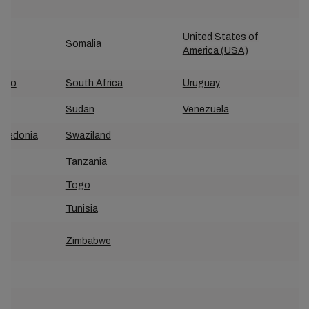
United States of
Somalia
America (USA)
gro
South Africa
Uruguay
and
Sudan
Venezuela
acedonia
Swaziland
Tanzania
Togo
Tunisia
a
Zimbabwe