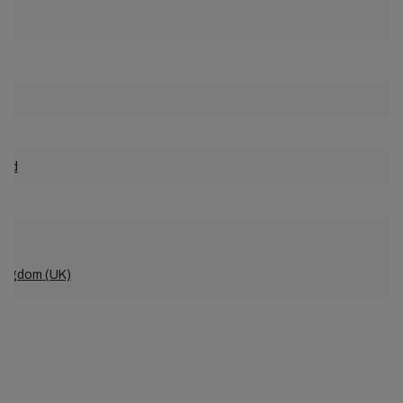
and
Kingdom (UK)