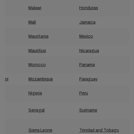
y
Malawi
Honduras
Mali
Jamaica
Mauritania
Mexico
Mauritius
Nicaragua
Morocco
Panama
adoni
Mozambique
Paraguay
Nigeria
Peru
a
Senegal
Suriname
Sierra Leone
Trinidad and Tobago