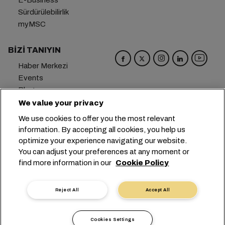
E-Business
Sürdürülebilirlik
myMSC
BIZI TANIYIN
Haber Merkezi
Events
Blog
Kariyer
We value your privacy
Bize Ulaşın
We use cookies to offer you the most relevant
Tercih Merkezi
information. By accepting all cookies, you help us
optimize your experience navigating our website.
Genel Merkez:
+41 227038888
info@msc.com
You can adjust your preferences at any moment or
find more information in our
Cookie Policy
Chemin Rieu 12, 1208 Geneva
Switzerland
Çerez Ayarları
Veri Gizliliği
Kişisel Veri Talebi
Reject All
Accept All
Kullanım Şartları
Taşıyıcının Hüküm ve Koşulları
AB Taahhütleri
İş Etiği
Sertifikalar
Cookies Settings
Speak Up Line