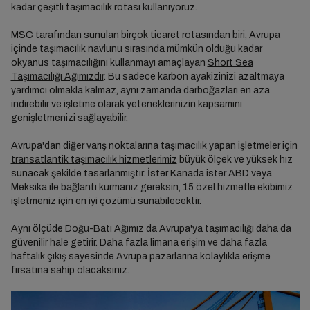
kadar çeşitli taşımacılık rotası kullanıyoruz.
MSC tarafından sunulan birçok ticaret rotasından biri, Avrupa
içinde taşımacılık navlunu sırasında mümkün olduğu kadar
okyanus taşımacılığını kullanmayı amaçlayan
Short Sea
Taşımacılığı Ağımızdır
. Bu sadece karbon ayakizinizi azaltmaya
yardımcı olmakla kalmaz, aynı zamanda darboğazları en aza
indirebilir ve işletme olarak yeteneklerinizin kapsamını
genişletmenizi sağlayabilir.
Avrupa'dan diğer varış noktalarına taşımacılık yapan işletmeler için
transatlantik taşımacılık hizmetlerimiz
büyük ölçek ve yüksek hız
sunacak şekilde tasarlanmıştır. İster Kanada ister ABD veya
Meksika ile bağlantı kurmanız gereksin, 15 özel hizmetle ekibimiz
işletmeniz için en iyi çözümü sunabilecektir.
Aynı ölçüde
Doğu-Batı Ağımız
da Avrupa'ya taşımacılığı daha da
güvenilir hale getirir. Daha fazla limana erişim ve daha fazla
haftalık çıkış sayesinde Avrupa pazarlarına kolaylıkla erişme
fırsatına sahip olacaksınız.