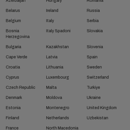
Azerbaijan
Hungary
Romania
Belarus
Ireland
Russia
Belgium
Italy
Serbia
Bosnia
Italy Spadoni
Slovakia
Herzegovina
Bulgaria
Kazakhstan
Slovenia
Cape Verde
Latvia
Spain
Croatia
Lithuania
Sweden
Cyprus
Luxembourg
Switzerland
Czech Republic
Malta
Turkiye
Denmark
Moldova
Ukraine
Estonia
Montenegro
United Kingdom
Finland
Netherlands
Uzbekistan
France
North Macedonia