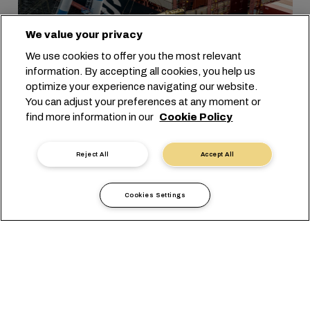
We value your privacy
We use cookies to offer you the most relevant
information. By accepting all cookies, you help us
optimize your experience navigating our website.
You can adjust your preferences at any moment or
find more information in our
Cookie Policy
23/09/2024
Hammering Down
Records: MSC Moves 390-
Reject All
Accept All
tonne Cargo
Cookies Settings
DAHA FAZLA BILGI EDININ