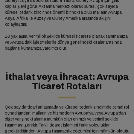
Güney İtalya'da bulunan Gioia Tauro, Güney Avrupa için giriş
kapısı işlevi görür. Aktarma merkezi olarak burası, çok sayıda
küresel tedarik zincirinde önemli bir nokta olup malların Avrupa,
Asya, Afrika ile Kuzey ve Güney Amerika arasında akışını
kolaylaştırır.
Bu yaklaşım, verimli bir şekilde küresel ticarete olanak tanımamıza
ve Avrupa'daki işletmeler ile dünya genelindeki kıtalar arasında
bağlantı kurmamıza yardımcı olur.
İthalat veya İhracat: Avrupa
Ticaret Rotaları
Çok sayıda ticari anlaşmada ve küresel tedarik zincirinde temel rol
oynadığından, malların ve hizmetlerin Avrupa'ya veya Avrupa'dan
diğer varış noktalarına mümkün olan en hızlı ve verimli şekilde
taşınması gerekir. Farklı ticaret işlemleri farklı yolculuklar
gerektirdiğinden, Avrupa taşımacılık çözümleri için mümkün olduğu