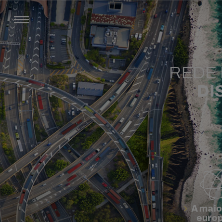
REDE 
DI
A maio
euro