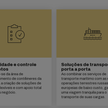
lidade e controle
Soluções de transpo
etos
porta a porta
-se da área de
Ao combinar os serviços de
amento de contêineres da
transporte marítimo com as
a criação de soluções de
operações terrestres russas
flexíveis e com apoio total
europeias de baixo custo, g
u negócio.
uma viagem tranquila para o
transporte de suas cargas.