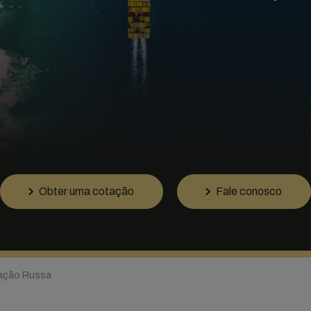
Obter uma cotação
Fale conosco
ação Russa