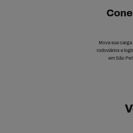
Conec
Mova sua carga d
rodoviários e lo
em São Pete
V