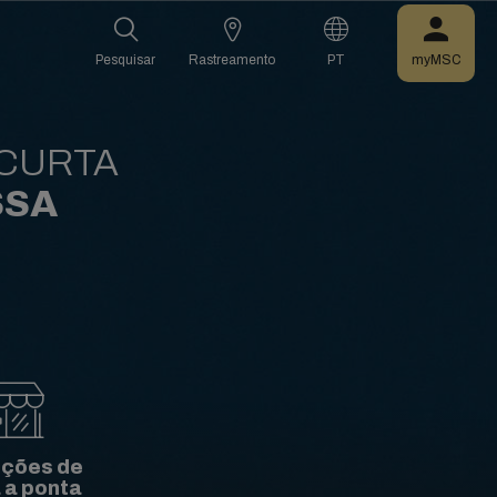
Pesquisar
Rastreamento
PT
myMSC
 CURTA
SSA
uções de
 a ponta