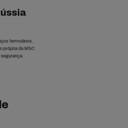
Rússia
ços ferroviários,
to própria da MSC
e segurança.
de