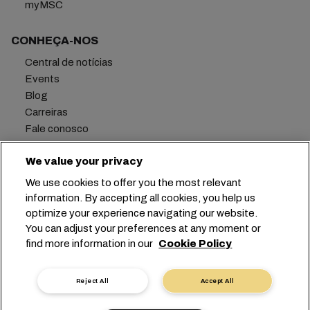
myMSC
CONHEÇA-NOS
Central de notícias
Events
Blog
Carreiras
Fale conosco
Centro de preferências
We value your privacy
We use cookies to offer you the most relevant
information. By accepting all cookies, you help us
Matriz
+41 227038888
info@msc.com
optimize your experience navigating our website.
You can adjust your preferences at any moment or
Chemin Rieu 12, 1208 Geneva
Switzerland
find more information in our
Cookie Policy
Configurações de cookies
Dados privados
Solicitação de dados pessoais
Termos de Uso
Reject All
Accept All
Termos e Condições da Armadora