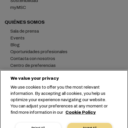
Sostenibilidad
myMSC
QUIÉNES SOMOS
Sala de prensa
Events
Blog
Oportunidades profesionales
Contacta con nosotros
Centro de preferencias
We value your privacy
We use cookies to offer you the most relevant
Oficina central:
+41 227038888
info@msc.com
information. By accepting all cookies, you help us
optimize your experience navigating our website.
Chemin Rieu 12, 1208 Geneva
Switzerland
You can adjust your preferences at any moment or
find more information in our
Cookie Policy
Configuración de cookies
Privacidad de datos
Solicitud de datos personales
Condiciones de uso
Reject All
Accept All