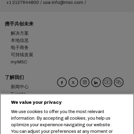
+1 2127644800
usa-info@msc.com
携手共创未来
解决方案
本地信息
电子商务
可持续发展
myMSC
了解我们
新闻中心
Events
Blog
We value your privacy
招贤纳士
We use cookies to offer you the most relevant
联系我们
information. By accepting all cookies, you help us
偏好设置
optimize your experience navigating our website.
You can adjust your preferences at any moment or