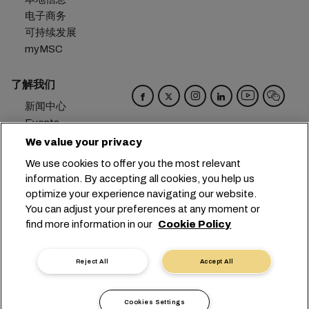
电子商务
可持续发展
myMSC
了解我们
新闻中心
Events
Blog
We value your privacy
招贤纳士
We use cookies to offer you the most relevant
联系我们
information. By accepting all cookies, you help us
偏好设置
optimize your experience navigating our website.
You can adjust your preferences at any moment or
总部：
+41 227038888
info@msc.com
find more information in our
Cookie Policy
Chemin Rieu 12, 1208 Geneva
Switzerland
Reject All
Accept All
Cookie 设置
数据隐私声明
个人数据请求
使用条款
承运人条款和条件
欧盟承诺
Cookies Settings
行为准则
认证
举报热线