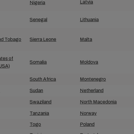
Latvia
Nigeria
Senegal
Lithuania
and Tobago
Sierra Leone
Malta
ates of
Somalia
Moldova
(USA)
South Africa
Montenegro
a
Sudan
Netherland
Swaziland
North Macedonia
Tanzania
Norway
Togo
Poland