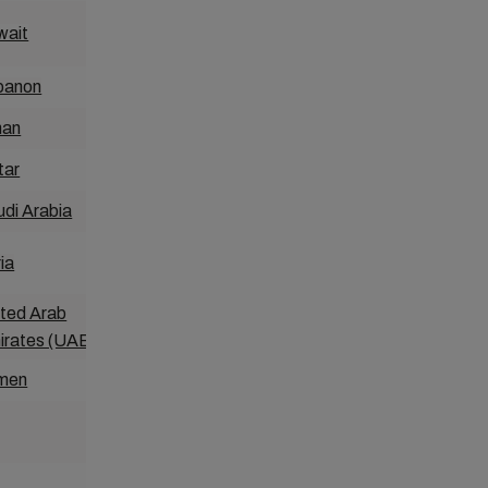
wait
Fiji
banon
Hong Kong
an
India
tar
Indonesia
di Arabia
Japan
ia
Korea
ited Arab
Malaysia
irates (UAE
)
men
Myanmar
New Caledonia
New Zealand