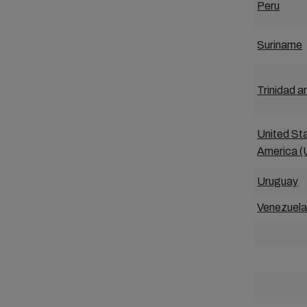
Peru
Suriname
Trinidad 
United St
America 
Uruguay
Venezuel