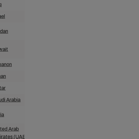
q
Bangladesh
ael
Cambodia
rdan
China
wait
Fiji
banon
Hong Kong
an
India
tar
Indonesia
di Arabia
Japan
ia
Korea
ited Arab
Malaysia
irates (UAE
)