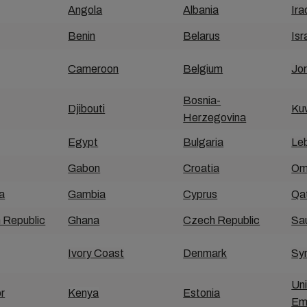
Angola
Albania
Ira
Benin
Belarus
Isr
Cameroon
Belgium
Jo
Bosnia-
Djibouti
Ku
Herzegovina
Egypt
Bulgaria
Le
Gabon
Croatia
Om
a
Gambia
Cyprus
Qa
 Republic
Ghana
Czech Republic
Sau
Ivory Coast
Denmark
Syr
Un
r
Kenya
Estonia
Em