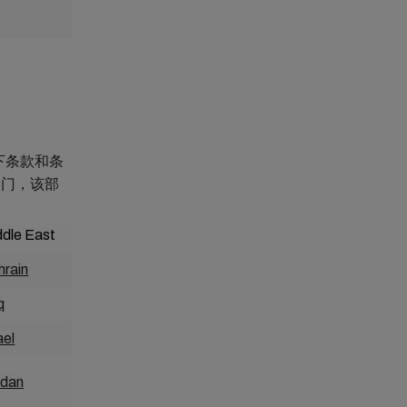
下条款和条
部门，该部
ddle East
Asia-Pacific
hrain
Australia
q
Bangladesh
ael
Cambodia
rdan
China