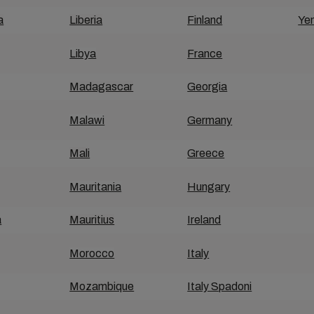
a
Liberia
Finland
Ye
Libya
France
Madagascar
Georgia
Malawi
Germany
Mali
Greece
Mauritania
Hungary
a
Mauritius
Ireland
Morocco
Italy
Mozambique
Italy Spadoni