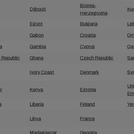
Bosnia-
Djibouti
Ku
Herzegovina
Egypt
Bulgaria
Le
Gabon
Croatia
Om
a
Gambia
Cyprus
Qa
 Republic
Ghana
Czech Republic
Sau
Ivory Coast
Denmark
Syr
Un
r
Kenya
Estonia
Em
a
Liberia
Finland
Ye
Libya
France
Madagascar
Georgia