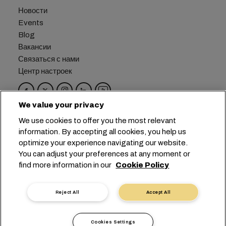
Новости
Events
Blog
Вакансии
Связаться с нами
Центр настроек
We value your privacy
Головной офис:
+41 227038888
info@msc.com
We use cookies to offer you the most relevant
information. By accepting all cookies, you help us
Chemin Rieu 12, 1208 Geneva
Switzerland
optimize your experience navigating our website.
You can adjust your preferences at any moment or
Настройка файлов cookie
find more information in our
Cookie Policy
Конфиденциальность данных
Запрос персональных данных
Условия пользования
Reject All
Accept All
Правила и условия перевозчика
Обязательства ЕС
Кодекс поведения
Cookies Settings
Сертификаты
Горячая линия SpeakUp