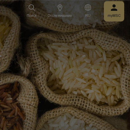
Поиск
Отслеживание
RU
myMSC
А