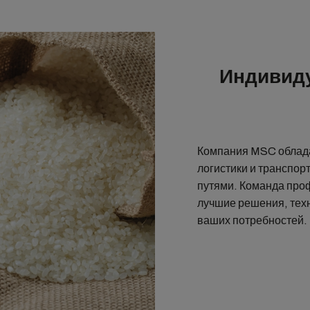
Индивид
Компания MSC облада
логистики и транспор
путями. Команда про
лучшие решения, тех
ваших потребностей.