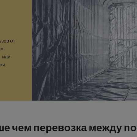
C
зов от
ем
м или
ки.
е чем перевозка между п