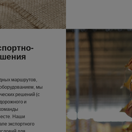
спортно-
ешения
дных маршрутов,
оборудованием, мы
ческих решений (с
дорожного и
 команды
месте. Наши
апе экспортного
условий для