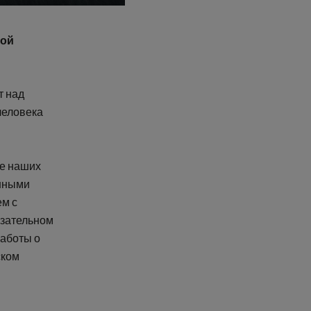
кой
т над
человека
ие наших
енными
ем с
язательном
заботы о
ском