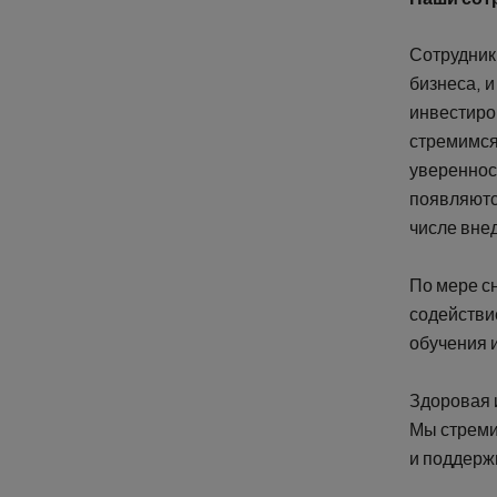
Сотрудник
бизнеса, 
инвестиро
стремимся
увереннос
появляются
числе вне
По мере с
содействи
обучения 
Здоровая 
Мы стреми
и поддерж