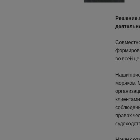
Решение 
деятельн
Совместно
формирова
во всей це
Наши прио
моряков. 
организац
клиентами
соблюдени
правах че
судоходст
Наши сот