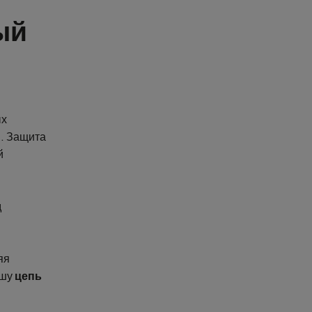
ый
ых
. Защита
й
д
яя
ашу
цепь