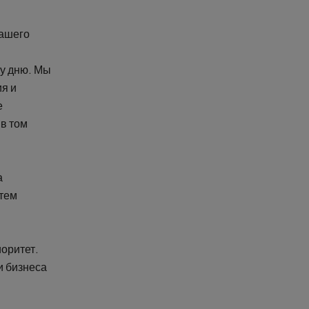
нашего
му дню. Мы
ия и
е
 в том
а
утем
оритет.
и бизнеса