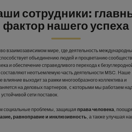
аши сотрудники: главн
фактор нашего успеха
во взаимозависимом мире, где деятельность международн
способствует объединению людей и процветанию сообществ
века и обеспечение справедливого перехода к безуглеродно
 составляют неотъемлемую часть деятельности MSC. Наше
е влияние выходит за рамки многообразного коллектива и
аняется на деловых партнеров, с которыми мы работаем на
 устойчивой сети поставок.
м социальные проблемы, защищая
права человека
, поощр
азие, равноправие и инклюзивность
, а также улучшая н