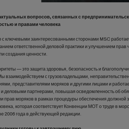
актуальных вопросов, связанных с предпринимательс
остью и правами человека
 с ключевыми заинтересованными сторонами MSC работае
нием ответственной деловой практики и улучшением прав 
пи создания ценности.
ритеты — это защита здоровья, безопасность и благополуч
Мы взаимодействуем с грузовладельцами, неправительств
иями, представителями моряков и другими лицами и работа
 и деловыми партнерами, повышая осведомленность об об
и прав моряков в рамках процедуры обеспечения должной 
ловека, которая соответствует Конвенции МОТ о труде в мор
ве 2006 года в действующей редакции.
рудники готовы к завтрашнему дню