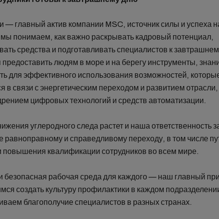
и — главный актив компании MSC, источник силы и успеха 
и мы понимаем, как важно раскрывать кадровый потенциал,
вать средства и подготавливать специалистов к завтрашне
 предоставить людям в море и на берегу инструменты, знан
ть для эффективного использования возможностей, которы
 в связи с энергетическим переходом и развитием отрасли,
дрением цифровых технологий и средств автоматизации.
нижения углеродного следа растет и наша ответственность з
е равноправному и справедливому переходу, в том числе п
и повышения квалификации сотрудников во всем мире.
и безопасная рабочая среда для каждого — наш главный при
мся создать культуру профилактики в каждом подразделени
иваем благополучие специалистов в разных странах.