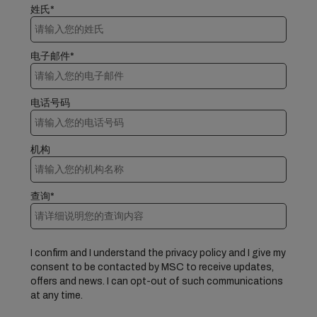
姓氏*
电子邮件*
电话号码
机构
查询*
I confirm and I understand the privacy policy and I give my
consent to be contacted by MSC to receive updates,
offers and news. I can opt-out of such communications
at any time.