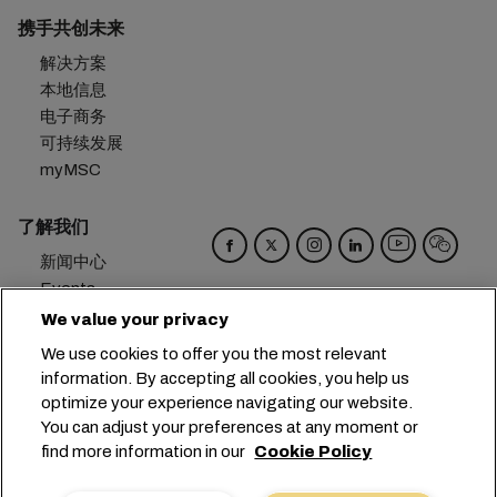
携手共创未来
解决方案
本地信息
电子商务
可持续发展
myMSC
了解我们
新闻中心
Events
Blog
We value your privacy
招贤纳士
We use cookies to offer you the most relevant
联系我们
information. By accepting all cookies, you help us
偏好设置
optimize your experience navigating our website.
You can adjust your preferences at any moment or
总部：
+41 227038888
info@msc.com
find more information in our
Cookie Policy
Chemin Rieu 12, 1208 Geneva
Switzerland