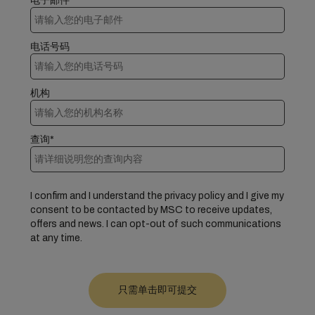
电子邮件*
电话号码
机构
查询*
I confirm and I understand the privacy policy and I give my
consent to be contacted by MSC to receive updates,
offers and news. I can opt-out of such communications
at any time.