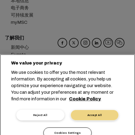
本地信息
电子商务
可持续发展
myMSC
了解我们
新闻中心
Events
Blog
We value your privacy
招贤纳士
We use cookies to offer you the most relevant
联系我们
information. By accepting all cookies, you help us
偏好设置
optimize your experience navigating our website.
You can adjust your preferences at any moment or
总部：
+41 227038888
info@msc.com
find more information in our
Cookie Policy
Chemin Rieu 12, 1208 Geneva
Switzerland
Reject All
Accept All
Cookie 设置
数据隐私声明
个人数据请求
使用条款
承运人条款和条件
欧盟承诺
Cookies Settings
行为准则
认证
举报热线