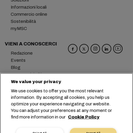
Soluzioni
Informazioni locali
Commercio online
Sostenibilità
myMSC
VIENI A CONOSCERCI
Redazione
Events
Blog
Opportunità di lavoro
Contattaci
We value your privacy
Centro Preferenziale
We use cookies to offer you the most relevant
information. By accepting all cookies, you help us
Sede centrale:
+41 227038888
info@msc.com
optimize your experience navigating our website.
You can adjust your preferences at any moment or
Chemin Rieu 12, 1208 Geneva
Switzerland
find more information in our
Cookie Policy
Impostazioni cookie
Protezione dei dati
Richiesta di dati personali
Termini di utilizzo