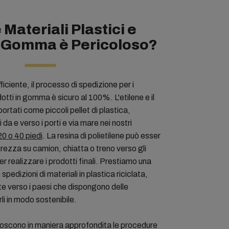
Materiali Plastici e
n Gomma è Pericoloso?
ficiente, il processo di spedizione per i
odotti in gomma è sicuro al 100%. L'etilene e il
rtati come piccoli pellet di plastica,
da e verso i porti e via mare nei nostri
20 o 40 piedi
. La resina di polietilene può esser
urezza su camion, chiatta o treno verso gli
er realizzare i prodotti finali. Prestiamo una
pedizioni di materiali in plastica riciclata,
e verso i paesi che dispongono delle
rli in modo sostenibile.
onoscono in maniera approfondita le procedure