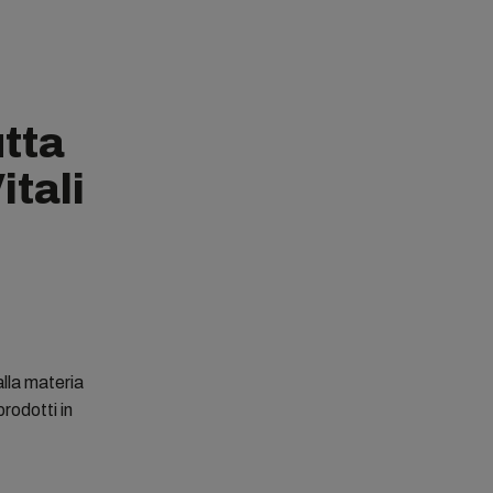
utta
itali
alla materia
rodotti in