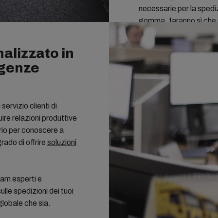
necessarie per la spedizi
gomma, faranno sì che il
conformità agli standard
nalizzato in
igenze
ervizio clienti di
re relazioni produttive
rio per conoscere a
rado di offrire
soluzioni
.
am esperti e
lle spedizioni dei tuoi
globale che sia.