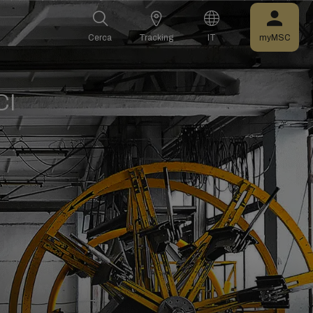
Cerca
Tracking
IT
myMSC
CI