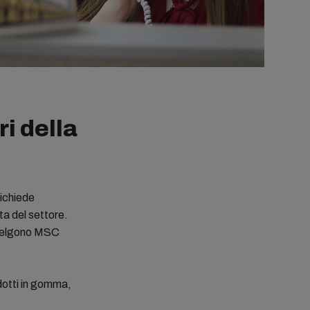
i della
richiede
ta del settore.
 scelgono MSC
odotti in gomma,