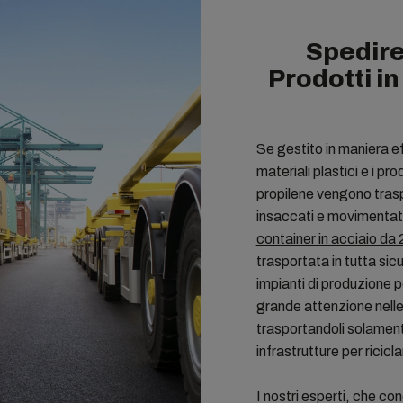
Spedire 
Prodotti i
Se gestito in maniera ef
materiali plastici e i pr
propilene vengono traspo
insaccati e movimentati 
container in acciaio da 
trasportata in tutta sic
impianti di produzione p
grande attenzione nelle s
trasportandoli solament
infrastrutture per ricicla
I nostri esperti, che c