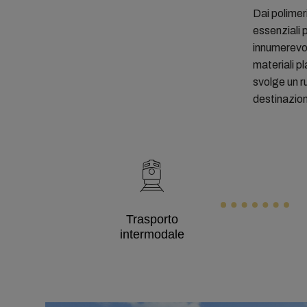
Dai polimer
essenziali 
innumerevoli
materiali p
svolge un r
destinazioni
Trasporto
intermodale