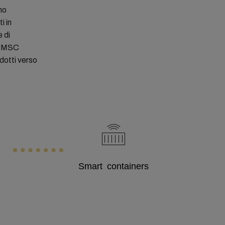
no
i in
e di
 e MSC
odotti verso
Smart containers