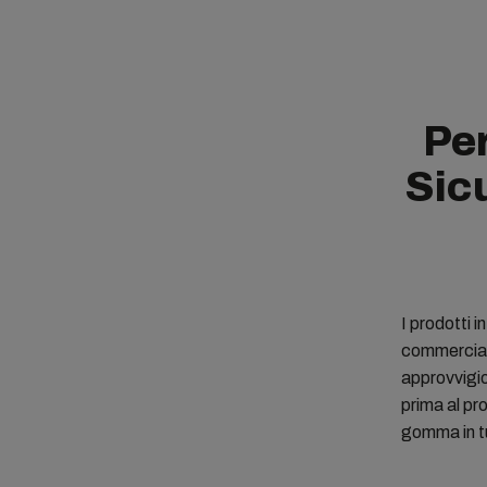
Per
Sicu
I prodotti i
commerciali
approvvigio
prima al pr
gomma in tu