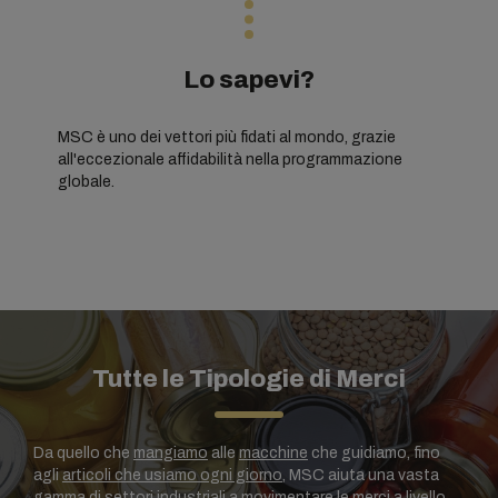
Lo sapevi?
MSC è uno dei vettori più fidati al mondo, grazie
all'eccezionale affidabilità nella programmazione
globale.
Tutte le Tipologie di Merci
Da quello che
mangiamo
alle
macchine
che guidiamo, fino
agli
articoli che usiamo ogni giorno
, MSC aiuta una vasta
gamma di settori industriali a movimentare le merci a livello