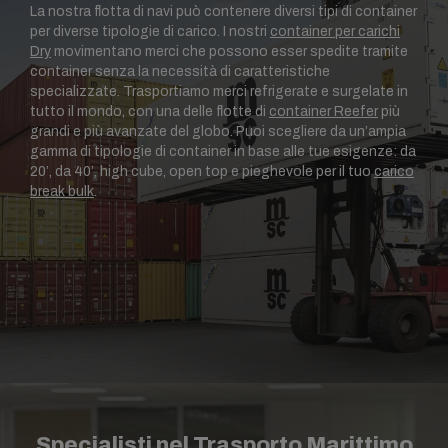
La nostra flotta di navi può contenere diversi tipi di container
per diverse tipologie di carico. I nostri
container per carichi
Dry
movimentano merci che possono esser spedite tramite
container senza la necessità di caratteristiche
specializzate. Trasportiamo merci refrigerate e surgelate in
tutto il mondo, con una delle flotte di
container Reefer
più
grandi e più avanzate del globo. Puoi scegliere da un’ampia
gamma di tipologie di container in base alle tue esigenze: da
20’, da 40’, high cube, open top e pieghevole per il tuo
carico
break bulk
.
Specialisti nel Trasporto Marittimo