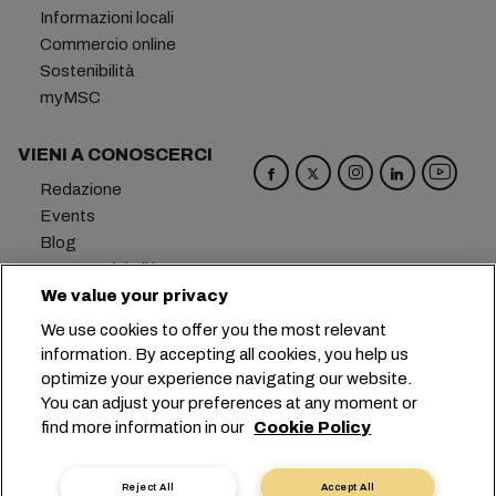
Informazioni locali
Commercio online
Sostenibilità
myMSC
VIENI A CONOSCERCI
Redazione
Events
Blog
Opportunità di lavoro
Contattaci
We value your privacy
Centro Preferenziale
We use cookies to offer you the most relevant
information. By accepting all cookies, you help us
Sede centrale:
+41 227038888
info@msc.com
optimize your experience navigating our website.
You can adjust your preferences at any moment or
Chemin Rieu 12, 1208 Geneva
Switzerland
find more information in our
Cookie Policy
Impostazioni cookie
Protezione dei dati
Richiesta di dati personali
Termini di utilizzo
Reject All
Accept All