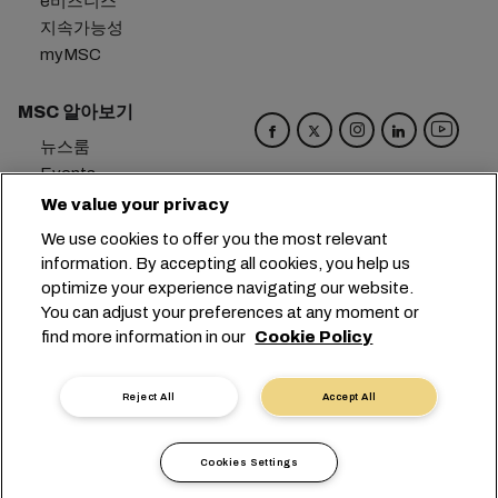
e비즈니스
지속가능성
myMSC
MSC 알아보기
뉴스룸
Events
Blog
We value your privacy
경력
We use cookies to offer you the most relevant
문의하기
information. By accepting all cookies, you help us
환경 설정 센터
optimize your experience navigating our website.
You can adjust your preferences at any moment or
본사:
+41 227038888
info@msc.com
find more information in our
Cookie Policy
Chemin Rieu 12, 1208 Geneva
Switzerland
Reject All
Accept All
쿠키 설정
데이터 보호
개인 정보 요청
이용 약관
운송사 약관
유럽 협정
행동강령
Cookies Settings
인증
익명 신고