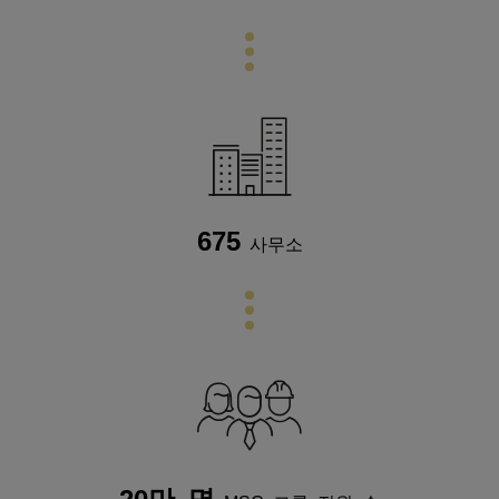
675
사무소
20만 명