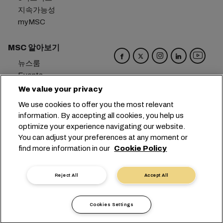
지속가능성
myMSC
MSC 알아보기
뉴스룸
Events
Blog
We value your privacy
경력
We use cookies to offer you the most relevant
문의하기
information. By accepting all cookies, you help us
환경 설정 센터
optimize your experience navigating our website.
You can adjust your preferences at any moment or
본사:
+41 227038888
info@msc.com
find more information in our
Cookie Policy
Chemin Rieu 12, 1208 Geneva
Switzerland
Reject All
Accept All
쿠키 설정
데이터 보호
개인 정보 요청
이용 약관
운송사 약관
유럽 협정
행동강령
Cookies Settings
인증
익명 신고