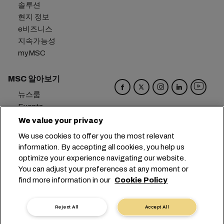
솔루션
현지 정보
e비즈니스
지속가능성
myMSC
MSC 알아보기
뉴스룸
Events
Blog
We value your privacy
경력
We use cookies to offer you the most relevant
문의하기
information. By accepting all cookies, you help us
환경 설정 센터
optimize your experience navigating our website.
You can adjust your preferences at any moment or
본사:
+41 227038888
info@msc.com
find more information in our
Cookie Policy
Chemin Rieu 12, 1208 Geneva
Switzerland
Reject All
Accept All
쿠키 설정
데이터 보호
개인 정보 요청