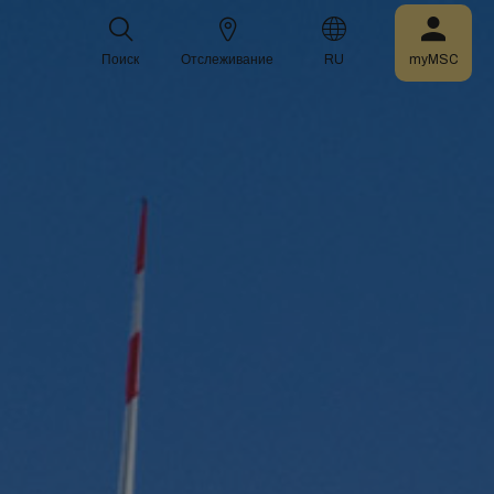
Поиск
Отслеживание
RU
myMSC