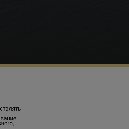
ствлять
ивание
ного,