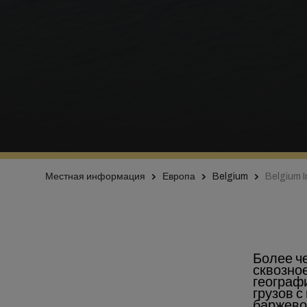
Местная информация
Европа
Belgium
Belgium 
Более ч
сквозное
географ
грузов 
баржевог