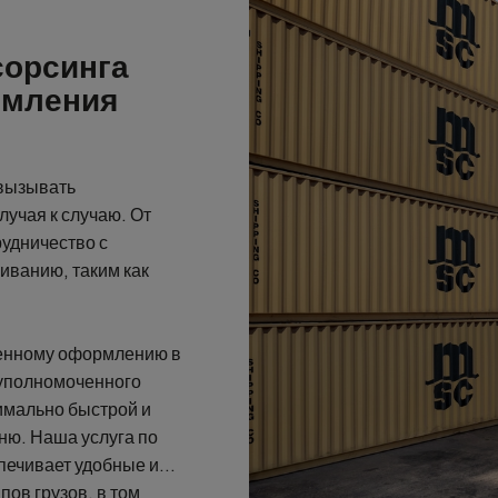
сорсинга
рмления
вызывать
лучая к случаю. От
рудничество с
иванию, таким как
енному оформлению в
 уполномоченного
имально быстрой и
ню. Наша услуга по
ечивает удобные и
ов грузов, в том