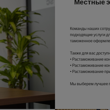
Местные э
Команды наших сотруд
подходящие услуги дл
таможенное оформле
Также для вас доступн
• Растаможивание ко
• Растаможивание ко
• Растаможивание пр
Мы выберем лучшее п