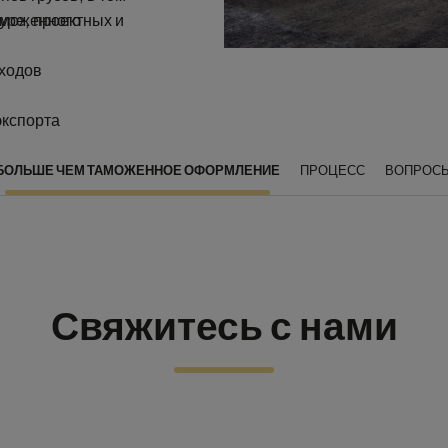
уре, проектных и
аможенного
сходов
экспорта
БОЛЬШЕ ЧЕМ ТАМОЖЕННОЕ ОФОРМЛЕНИЕ
ПРОЦЕСС
ВОПРОС
Свяжитесь с нами