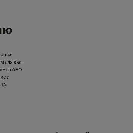
ию
ытом,
м для вас.
ример AEO
ие и
 на