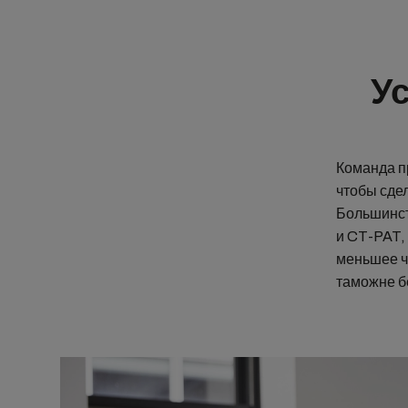
У
Команда п
чтобы сде
Большинст
и CT-PAT,
меньшее ч
таможне б