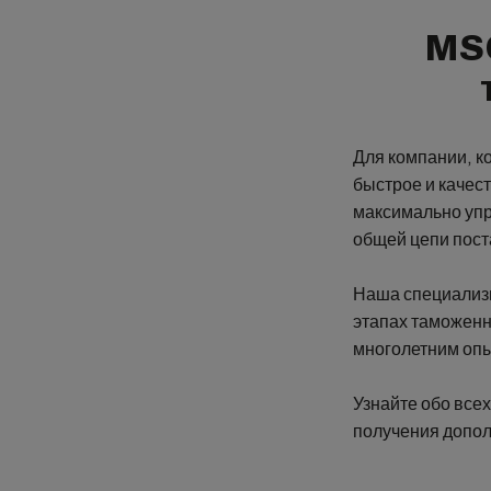
MSC
Для компании, к
быстрое и каче
максимально упр
общей цепи пост
Наша специализи
этапах таможенн
многолетним опы
Узнайте обо все
получения допо