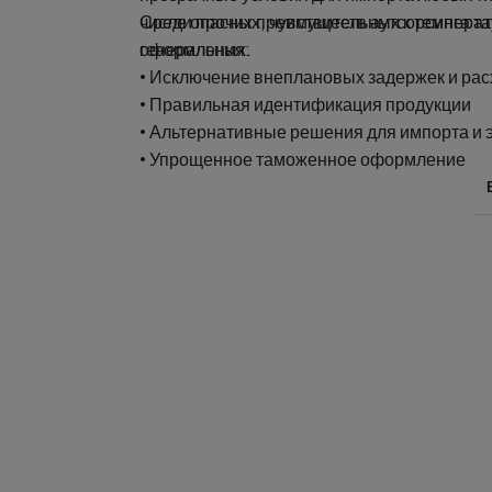
числе опасных, чувствительных к температ
Среди прочих преимуществ аутсорсинга т
генеральных.
оформления:
• Исключение внеплановых задержек и ра
• Правильная идентификация продукции
• Альтернативные решения для импорта и 
• Упрощенное таможенное оформление