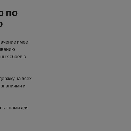
р по
ю
начение имеет
живанию
ных сбоев в
держку на всех
 знаниями и
сь с нами для