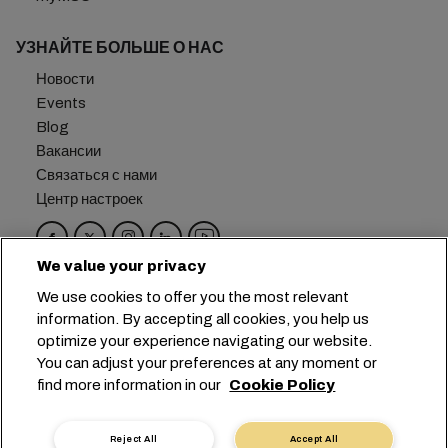
УЗНАЙТЕ БОЛЬШЕ О НАС
Новости
Events
Blog
Вакансии
Связаться с нами
Центр настроек
We value your privacy
Головной офис:
+41 227038888
info@msc.com
We use cookies to offer you the most relevant
information. By accepting all cookies, you help us
Chemin Rieu 12, 1208 Geneva
Switzerland
optimize your experience navigating our website.
You can adjust your preferences at any moment or
Настройка файлов cookie
find more information in our
Cookie Policy
Конфиденциальность данных
Запрос персональных данных
Условия пользования
Reject All
Accept All