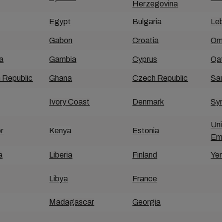
Herzegovina
Egypt
Bulgaria
Le
Gabon
Croatia
Om
a
Gambia
Cyprus
Qa
 Republic
Ghana
Czech Republic
Sau
Ivory Coast
Denmark
Syr
Un
r
Kenya
Estonia
Em
a
Liberia
Finland
Ye
Libya
France
Madagascar
Georgia