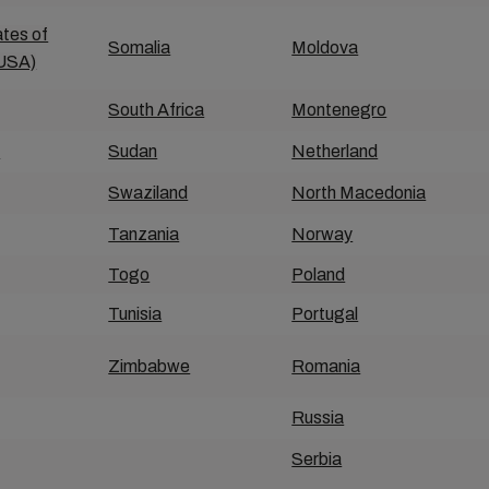
ates of
Somalia
Moldova
(USA)
South Africa
Montenegro
a
Sudan
Netherland
Swaziland
North Macedonia
Tanzania
Norway
Togo
Poland
Tunisia
Portugal
Zimbabwe
Romania
Russia
Serbia