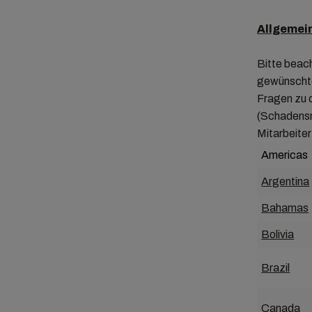
Allgemei
Bitte beac
gewünschtem
Fragen zu d
(Schadensm
Mitarbeiter
Americas
Argentina
Bahamas
Bolivia
Brazil
Canada