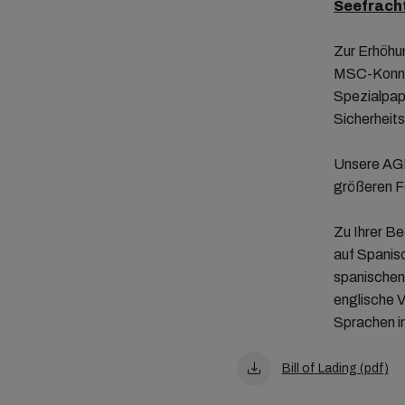
Seefracht
Zur Erhöhu
MSC-Konno
Spezialpap
Sicherheit
Unsere AGB
größeren Fo
Zu Ihrer B
auf Spanisc
spanischen
englische V
Sprachen i
Bill of Lading (pdf)