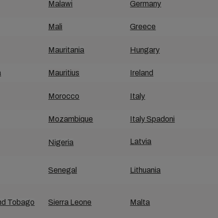
Malawi
Germany
Mali
Greece
Mauritania
Hungary
a
Mauritius
Ireland
Morocco
Italy
Mozambique
Italy Spadoni
Latvia
Nigeria
Senegal
Lithuania
and Tobago
Sierra Leone
Malta