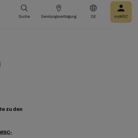
Suche
Sendungsverfolgung
DE
myMSC
n
te zu den
 MSC-