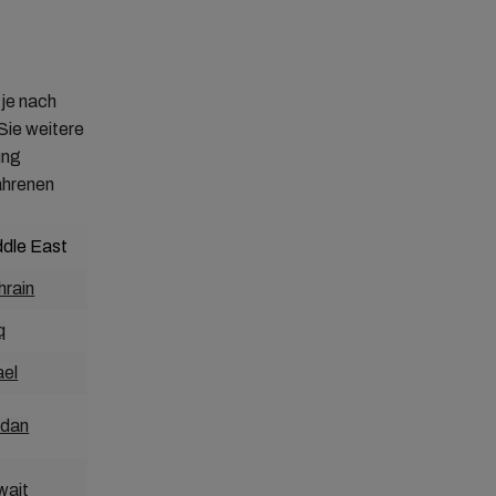
je nach
Sie weitere
ung
ahrenen
ddle East
Asia-Pacific
hrain
Australia
q
Bangladesh
ael
Cambodia
rdan
China
wait
Fiji