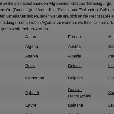
hten Sie die nachstehenden Allgemeinen Geschäftsbedingungen 
 Ort (Buchungs-, Herkunfts-, Transit- und Zielländer). Sollten 
en Unterlagen haben, laden wir Sie ein, sich an die Rechtsabteil
eldung) Ihrer örtlichen Agentur zu wenden, wo Ihnen unsere erf
 gerne weiterhelfen werden.
Africa
Europe
Mi
Algeria
Austria
Ba
Angola
Albania
Ira
Benin
Belarus
Isr
Cameroon
Belgium
Jo
Bosnia-
Djibouti
Ku
Herzegovina
Egypt
Bulgaria
Le