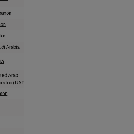
banon
Hong Kong
an
India
tar
Indonesia
di Arabia
Japan
ia
Korea
ited Arab
Malaysia
irates (UAE
)
men
Myanmar
New Caledonia
New Zealand