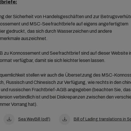
briefe:
ng der Sicherheit von Handelsgeschäften und zur Betrugsverhüt
ssement und MSC-Seefrachtbriefe auf eigens angefertigtem
ier gedruckt, das sich durch Wasserzeichen und andere
smerkmale auszeichnet.
 zu Konnossement und Seefrachtbrief sind auf dieser Website i
rmat verfügbar, damit sie sich leichter lesen lassen.
equemlichkeit stellen wir auch die Übersetzung des MSC-Konno
h, Russisch und Chinesisch zur Verfügung, wie rechts in den chi
 und russischen Frachtbrief-AGB angegeben (beachten Sie, dass
ersion verbindlich ist und bei Diskrepanzen zwischen den versch
mmer Vorrang hat).
Sea WayBill (pdf)
Bill of Lading translations in