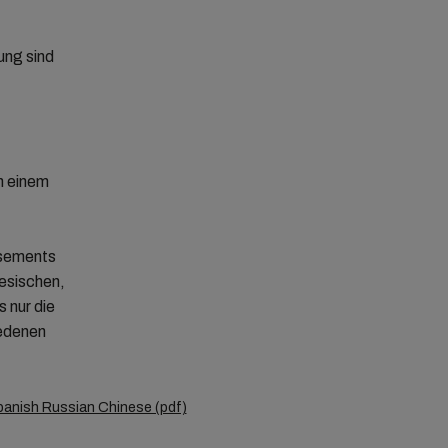
ung sind
n einem
ssements
nesischen,
 nur die
iedenen
 Spanish Russian Chinese (pdf)