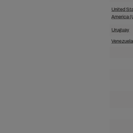
United St
America 
Uruguay
Venezuel