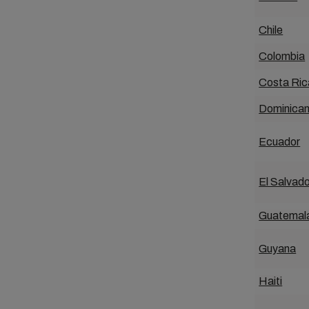
Chile
Colombia
Costa Ric
Dominican
Ecuador
El Salvado
Guatemal
Guyana
Haiti