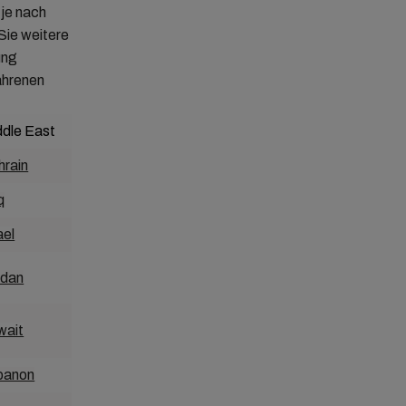
je nach
Sie weitere
ung
ahrenen
ddle East
Asia-Pacific
hrain
Australia
q
Bangladesh
ael
Cambodia
rdan
China
wait
Fiji
banon
Hong Kong