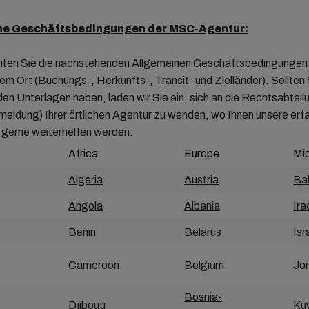
ne Geschäftsbedingungen der MSC-Agentur:
hten Sie die nachstehenden Allgemeinen Geschäftsbedingungen 
 Ort (Buchungs-, Herkunfts-, Transit- und Zielländer). Sollten 
en Unterlagen haben, laden wir Sie ein, sich an die Rechtsabteil
eldung) Ihrer örtlichen Agentur zu wenden, wo Ihnen unsere erf
 gerne weiterhelfen werden.
Africa
Europe
Mi
Algeria
Austria
Ba
Angola
Albania
Ira
Benin
Belarus
Isr
Cameroon
Belgium
Jo
Bosnia-
Djibouti
Ku