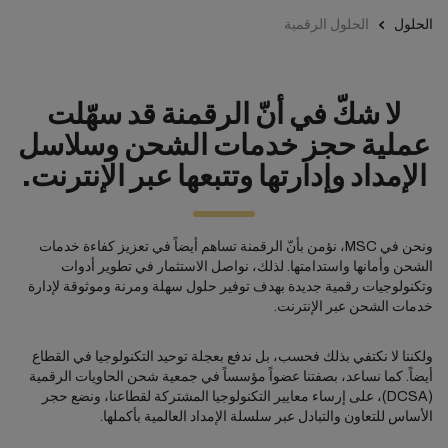
الحلول
الحلول الرقمية
لا شكّ في أنّ الرقمنة قد سهّلت
عملية حجز خدمات الشحن وسلاسل
الإمداد وإدارتها وتتبعها عبر الإنترنت.
ونحن في MSC، نؤمن بأنّ الرقمنة تساهم أيضاً في تعزيز كفاءة خدمات
الشحن وأمانها واستدامتها. لذلك، نواصل الاستثمار في تطوير أدوات
وتكنولوجيات رقمية جديدة بهدف توفير حلول سهلة ومرنة وموثوقة لإدارة
خدمات الشحن عبر الإنترنت.
ولكننا لا نكتفي بذلك فحسب، بل ندفع بعجلة توحيد التكنولوجيا في القطاع
أيضاً. كما نساعد، بصفتنا عضواً مؤسساً في جمعية شحن الحاويات الرقمية
(DCSA)، على إرساء معايير التكنولوجيا المشتركة لقطاعنا، ونضع حجر
الأساس للتعاون والتبادل عبر سلسلة الإمداد العالمية بأكملها.