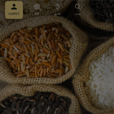
بحث
التتبع
AR
myMSC