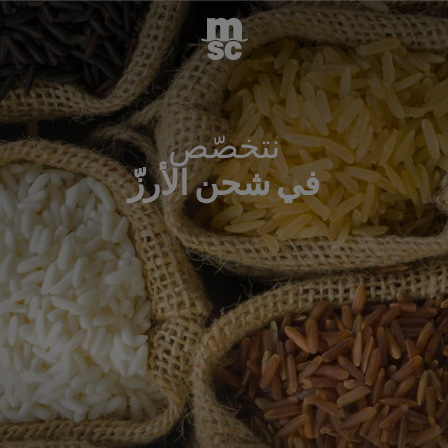
نتخصّص
في شحن الأرزّ