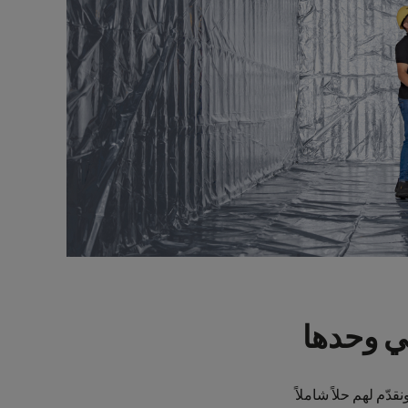
في وحدها
دّم لهم حلاً شاملاً