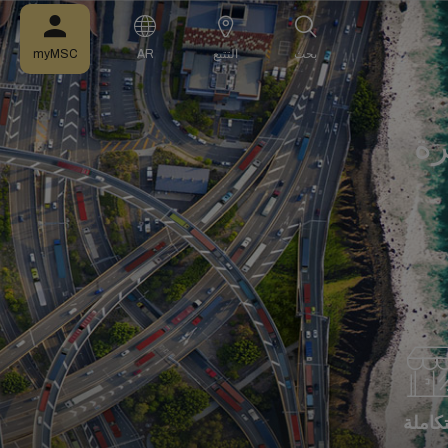
بحث
التتبع
AR
myMSC
رة
كاملة