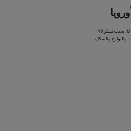
وروبا
تُشكّل أنتويرب محوراً رئيسياً للشحن البحري والخدمات اللوجستية في أوروبا بالنسبة إلى MSC، بحيث نسيّر 45
 والبوارج والسكك