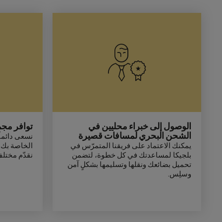
الوصول إلى خبراء محليين في
توافر مج
الشحن البحري لمسافات قصيرة
نسعى دائماً
يمكنك الاعتماد على فريقنا المتمرّس في
الخاصة بك،
بلجيكا لمساعدتك في كل خطوة، لتضمن
نقدّم مختلف
تحميل بضائعك ونقلها وتسليمها بشكلٍ آمن
وسلِس.