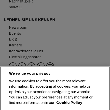
Nachhaltigkeit
myMSC
LERNEN SIE UNS KENNEN
Newsroom
Events
Blog
Karriere
Kontaktieren Sie uns
Einstellungscenter
We value your privacy
Hauptsitz:
+41 227038888
info@msc.com
We use cookies to offer you the most relevant
information. By accepting all cookies, you help us
Chemin Rieu 12, 1208 Geneva
Switzerland
optimize your experience navigating our website.
You can adjust your preferences at any moment or
Cookie-Einstellungen
Datenprivatsphäre
find more information in our
Cookie Policy
Antrag auf persönliche Daten