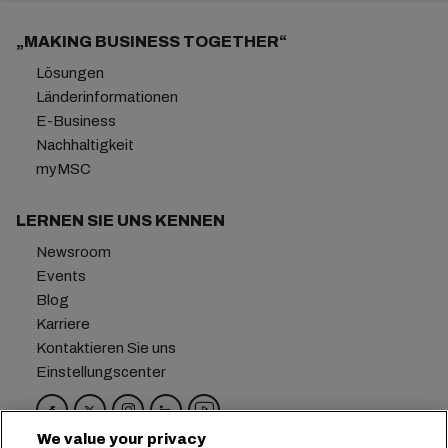
„MAKING BUSINESS TOGETHER“
Lösungen
Länderinformationen
E-Business
Nachhaltigkeit
myMSC
LERNEN SIE UNS KENNEN
Newsroom
Events
Blog
Karriere
Kontaktieren Sie uns
Einstellungscenter
We value your privacy