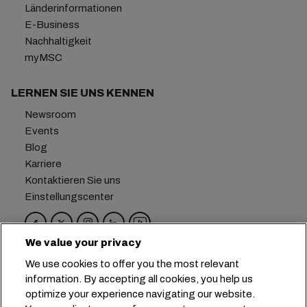
Länderinformationen
E-Business
Nachhaltigkeit
myMSC
LERNEN SIE UNS KENNEN
Newsroom
Events
Blog
Karriere
Kontaktieren Sie uns
Einstellungscenter
We value your privacy
Hauptsitz:
+41 227038888
info@msc.com
We use cookies to offer you the most relevant
information. By accepting all cookies, you help us
Chemin Rieu 12, 1208 Geneva
Switzerland
optimize your experience navigating our website.