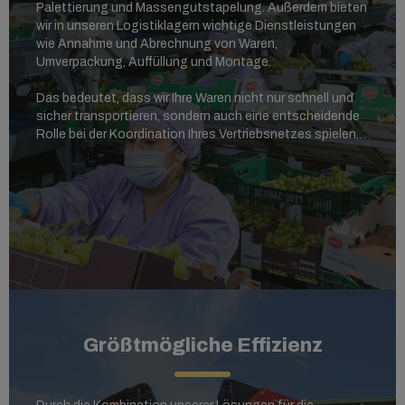
Palettierung und Massengutstapelung. Außerdem bieten
wir in unseren Logistiklagern wichtige Dienstleistungen
wie Annahme und Abrechnung von Waren,
Umverpackung, Auffüllung und Montage.
Das bedeutet, dass wir Ihre Waren nicht nur schnell und
sicher transportieren, sondern auch eine entscheidende
Rolle bei der Koordination Ihres Vertriebsnetzes spielen
können. Kundenbetreuung hat bei uns höchste Priorität.
Unsere Experten stellen eine maßgeschneiderte Lösung
zusammen, basierend darauf, wann und wie Sie Ihre Waren
auf den Weg bringen möchten.
Größtmögliche Effizienz