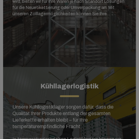
wird,
bieten wir für Ihre Waren je nach Standort Lösungen
für die Neuetikettierung oder Umverpackung an. Mit
unseren Zolllagermöglichkeiten können Sie Ihre
Lieferkette zusätzlich verbessern.
Bitte kontaktieren Sie Ihre MSC-Agentur vor Ort, wenn
Sie mehr über diese Lösung wissen möchten. Dort
erfahren Sie auch, ob die Lösung in Ihrer Region
verfügbar ist.
Kühllagerlogistik
Unsere Kühllogistiklager sorgen dafür, dass die
Qualität Ihrer Produkte entlang der gesamten
Lieferkette erhalten bleibt –
für Ihre
temperaturempfindliche Fracht.