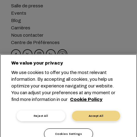
Salle de presse
Events
Blog
Carrières
Nous contacter
Centre de Préférences
We value your privacy
Siège social :
+41 227038888
info@msc.com
We use cookies to offer you the most relevant
information. By accepting all cookies, you help us
Chemin Rieu 12, 1208 Geneva
Switzerland
optimize your experience navigating our website.
You can adjust your preferences at any moment or
Paramètres des cookies
find more information in our
Cookie Policy
Confidentialité des données
Demande de données personnelles
Conditions d’utilisation
Reject All
Accept All
Conditions générales du transporteur
Engagements de l’UE
Code de Conduite
Cookies Settings
Certifications
Speak-Up Line