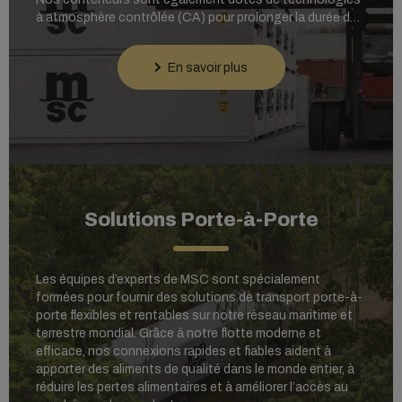
à atmosphère contrôlée (CA) pour prolonger la durée de
conservation, notamment StarCool® CA,
XtendFRESH®, Liventus®, Maxtend® et Purfresh®. Les
En savoir plus
capteurs et les contrôles d'humidité empêchent la
moisissure et la déshydratation, tandis que les réglages
de ventilation assurent la circulation de l'air frais.
Solutions Porte-à-Porte
Les équipes d’experts de MSC sont spécialement
formées pour fournir des solutions de transport porte-à-
porte flexibles et rentables sur notre réseau maritime et
terrestre mondial. Grâce à notre flotte moderne et
efficace, nos connexions rapides et fiables aident à
apporter des aliments de qualité dans le monde entier, à
réduire les pertes alimentaires et à améliorer l’accès au