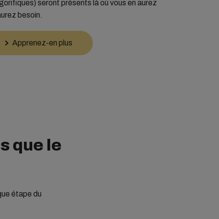
gorifiques) seront présents là où vous en aurez
aurez besoin.
Apprenez-en plus
s que le
aque étape du