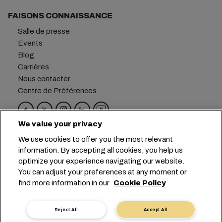
FAISONS CONNAISSANCE
Salle de presse
Events
Blog
Carrières
Nous contacter
Centre de Préférences
We value your privacy
Siège social :
+41 227038888
info@msc.com
We use cookies to offer you the most relevant
information. By accepting all cookies, you help us
Chemin Rieu 12, 1208 Geneva
Switzerland
optimize your experience navigating our website.
You can adjust your preferences at any moment or
Paramètres des cookies
find more information in our
Cookie Policy
Confidentialité des données
Demande de données personnelles
Conditions d’utilisation
Reject All
Accept All
Conditions générales du transporteur