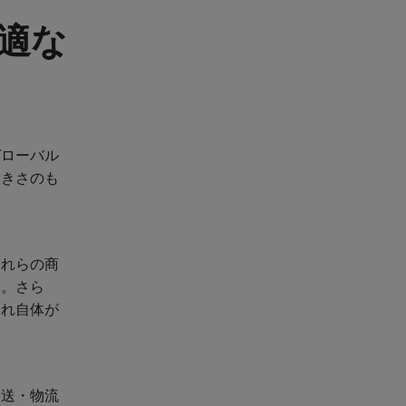
適な
グローバル
大きさのも
これらの商
す。さら
それ自体が
輸送・物流