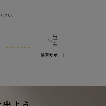
ください。
通関サポート
に出よう