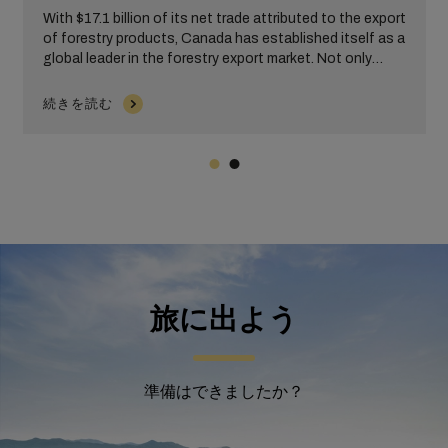
With $17.1 billion of its net trade attributed to the export
of forestry products, Canada has established itself as a
global leader in the forestry export market. Not only
does Canada hold the largest share of the global NBSK
(Northern Bleached Softwood Kraft) market, but they
続きを読む
are also known as a major producer and exporter of
softwood lumber.
旅に出よう
準備はできましたか？