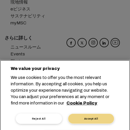
現地情報
eビジネス
サステナビリティ
myMSC
さらに詳しく
ニュースルーム
Events
Blog
キャリア
We value your privacy
お問い合わせ
We use cookies to offer you the most relevant
メール受信設定
information. By accepting all cookies, you help us
optimize your experience navigating our website.
本社：
+41 227038888
info@msc.com
You can adjust your preferences at any moment or
find more information in our
Cookie Policy
Chemin Rieu 12, 1208 Geneva
Switzerland
クッキー設定
データプライバシー
Reject All
Accept All
保有個人データの開示請求
利用規約