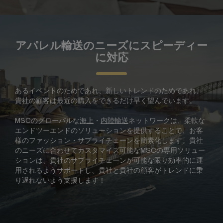
アパレル輸送のニーズにスピーディー
に対応
あるイベントのためであれ、新しいトレンドのためであれ、
貴社の顧客は最近の購入をできるだけ早く望んでいます。
MSCのグローバルな
海上
・
内陸輸送
ネットワークは、柔軟な
エンドツーエンドのソリューションを提供することで、お客
様のファッション・サプライチェーンを簡素化します。貴社
のニーズに合わせてカスタマイズ可能なMSCの専用ソリュー
ションは、貴社のサプライチェーンが可能な限り効率的に運
用されるようサポートし、貴社と貴社の顧客がトレンドに乗
り遅れないよう支援します！