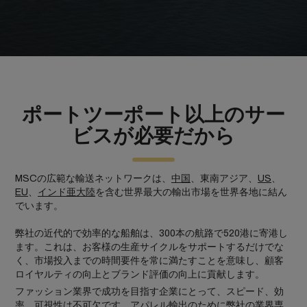
ポートツーポート以上のサー
ビスが必要だから
MSCの広範な輸送ネットワークは、
中国
、東南アジア、
US
、
EU
、
インド亜大陸
を含む世界最大の輸出市場を世界各地に結ん
でいます。
弊社の近代的で効率的な船舶は、300本の航路で520港に寄港し
ます。これは、お客様の生産サイクルをサポートするだけでな
く、市場投入までの時間要件を常に満たすことを意味し、顧客
ロイヤルティの向上とブランド評価の向上に貢献します。
ファッション業界で成功を目指す企業にとって、スピード、効
率、可視性は不可欠です。アパレル輸出のために弊社の業界専