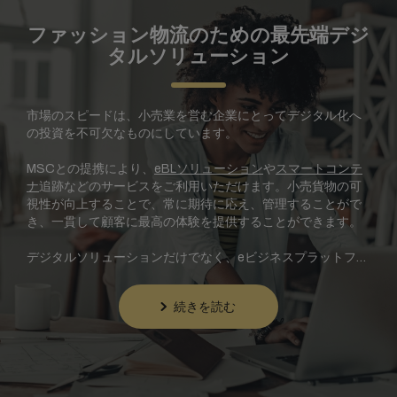
ファッション物流のための最先端デジ
タルソリューション
市場のスピードは、小売業を営む企業にとってデジタル化へ
の投資を不可欠なものにしています。
MSCとの提携により、
eBLソリューション
や
スマートコンテ
ナ
追跡などのサービスをご利用いただけます。小売貨物の可
視性が向上することで、常に期待に応え、管理することがで
き、一貫して顧客に最高の体験を提供することができます。
デジタルソリューションだけでなく、eビジネスプラットフォ
ームmyMSCをご利用いただくと、数回のクリックでビジネス
取引を完了することができ、輸送プロセスを簡素化・最適化
続きを読む
することができます。