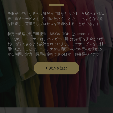
洋服がシワになるのは誰だって嫌なものです。MSCの衣料品
専用輸送サービスをご利用いただくことで、このような問題
を回避し、荷降ろしプロセスを迅速化することができます。
特定の航路で利用可能※ MSCのGOH（garment-on-
hanger）コンテナ※は、ハンガーに掛けた衣類を安全かつ便
利に輸送できるよう設計されています。このサービスをご利
用いただくことで、コンテナから店頭への衣料品の移動にか
かる時間、労力、費用を節約できるほか、お客様のファッシ
ョン貨物が最良の状態で最終目的地に到着することを保証し
ます。
続きを読む
※
在庫状況によりご利用いただけない場合があります。お近くの
代理店にご確認ください。