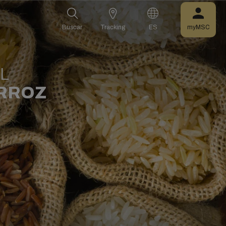
Buscar
Tracking
ES
myMSC
L
ARROZ