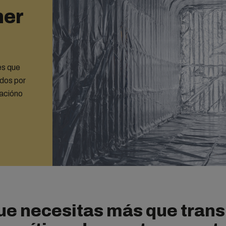
ner
es que
dos por
acióno
ue necesitas más que trans