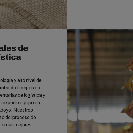
ales de
ística
logía y alto nivel de
frutar de tiempos de
entarias de logística y
un experto equipo de
 apoyo. Nuestros
so del proceso de
z en las mejores