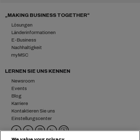
„MAKING BUSINESS TOGETHER“
Lösungen
Länderinformationen
E-Business
Nachhaltigkeit
myMSC
LERNEN SIE UNS KENNEN
Newsroom
Events
Blog
Karriere
Kontaktieren Sie uns
Einstellungscenter
We value your privacy