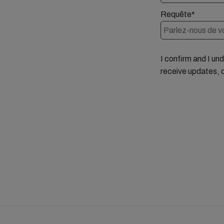
Requête*
I confirm and I un
receive updates, 