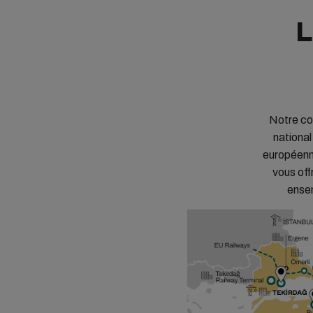
L
Notre cou
national
européenne
vous off
ensem