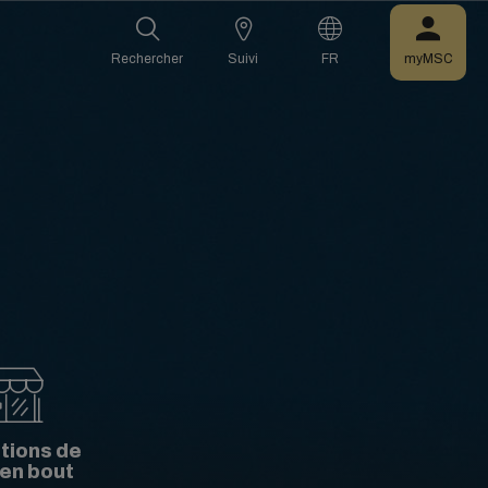
Rechercher
Suivi
FR
myMSC
tions de
 en bout