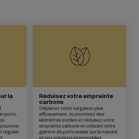
ur la
Réduisez votre empreinte
carbone
t
Déplacez votre cargaison plus
e ports,
efficacement, économisez des
es
kilomètres inutiles et réduisez votre
s pouvons
empreinte carbone
en utilisant notre
t régulier
gamme de ports leader sur le marché
et
et nos solutions intermodales