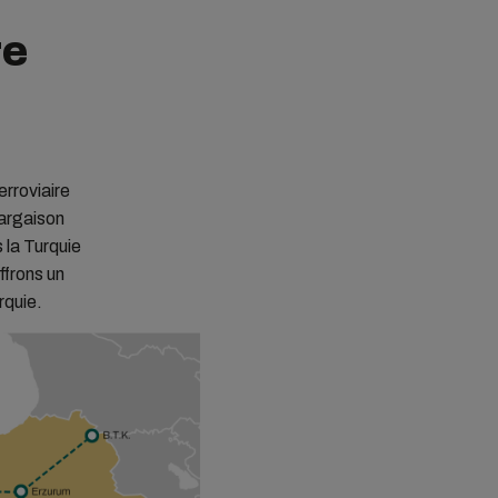
re
erroviaire
cargaison
 la Turquie
ffrons un
rquie.