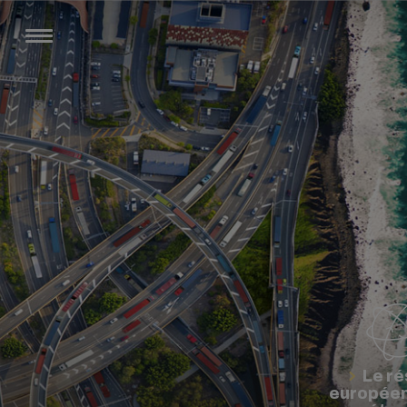
Le r
européen 