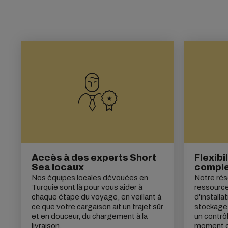
Accès à des experts Short
Flexibi
Sea locaux
compl
Nos équipes locales dévouées en
Notre rés
Turquie sont là pour vous aider à
ressource
chaque étape du voyage, en veillant à
d'installa
ce que votre cargaison ait un trajet sûr
stockage v
et en douceur, du chargement à la
un contrôl
livraison.
moment où