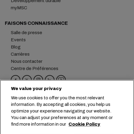
Développement durable
myMSC
FAISONS CONNAISSANCE
Salle de presse
Events
Blog
Carrières
Nous contacter
Centre de Préférences
We value your privacy
Siège social :
+41 227038888
info@msc.com
We use cookies to offer you the most relevant
information. By accepting all cookies, you help us
Chemin Rieu 12, 1208 Geneva
Switzerland
optimize your experience navigating our website.
You can adjust your preferences at any moment or
Paramètres des cookies
find more information in our
Cookie Policy
Confidentialité des données
Demande de données personnelles