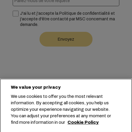
J'ai lu et j'accepte la Politique de confidentialité et
j'accepte d'être contacté par MSC concernant ma
demande.
We value your privacy
Siège social :
+41 227038888
info@msc.com
We use cookies to offer you the most relevant
information. By accepting all cookies, you help us
Chemin Rieu 12, 1208 Geneva
Switzerland
optimize your experience navigating our website.
You can adjust your preferences at any moment or
Paramètres des cookies
find more information in our
Cookie Policy
Confidentialité des données
Demande de données personnelles