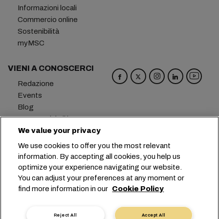
Informazioni locali
Commercio online
Sostenibilità
myMSC
VIENI A CONOSCERCI
Redazione
Events
Blog
Opportunità di lavoro
Contattaci
We value your privacy
Centro Preferenziale
We use cookies to offer you the most relevant
information. By accepting all cookies, you help us
Sede centrale:
+41 227038888
info@msc.com
optimize your experience navigating our website.
You can adjust your preferences at any moment or
Chemin Rieu 12, 1208 Geneva
Switzerland
find more information in our
Cookie Policy
Impostazioni cookie
Protezione dei dati
Richiesta di dati personali
Termini di utilizzo
Reject All
Accept All