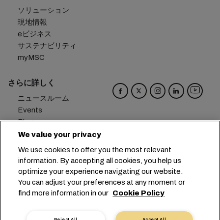
ソリューション
現地情報
eビジネス
サステナビリティ
myMSC
さらに詳しく
ニュースルーム
Events
Blog
キャリア
We value your privacy
お問い合わせ
We use cookies to offer you the most relevant
メール受信設定
information. By accepting all cookies, you help us
optimize your experience navigating our website.
本社：
+41 227038888
info@msc.com
You can adjust your preferences at any moment or
find more information in our
Cookie Policy
Chemin Rieu 12, 1208 Geneva
Switzerland
クッキー設定
データプライバシー
Reject All
Accept All