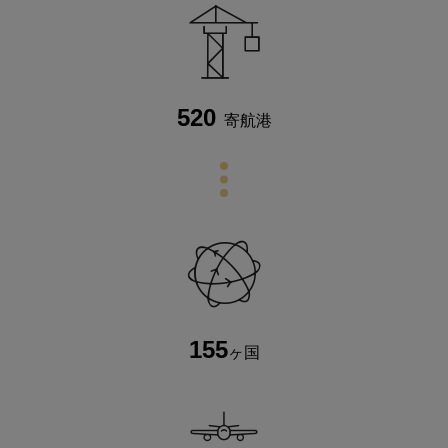
520
寄航港
155
ヶ国