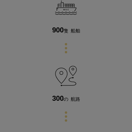
900
隻
船舶
300
の
航路