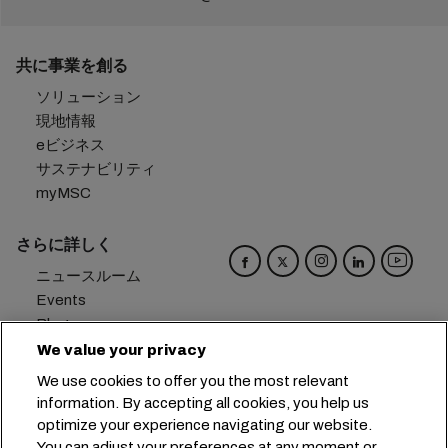
共に事業を創る
ソリューション
現地情報
eビジネス
サステナビリティ
myMSC
さらに詳しく
ニュースルーム
Events
Blog
キャリア
We value your privacy
お問い合わせ
We use cookies to offer you the most relevant
メール受信設定
information. By accepting all cookies, you help us
optimize your experience navigating our website.
本社：
+41 227038888
info@msc.com
You can adjust your preferences at any moment or