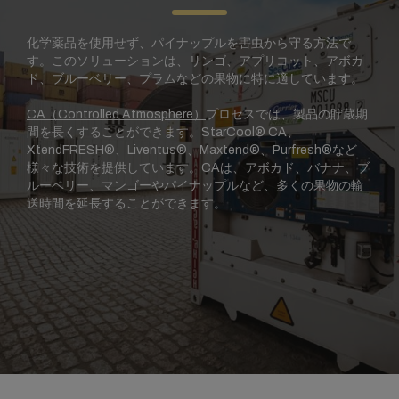
化学薬品を使用せず、パイナップルを害虫から守る方法で
す。このソリューションは、リンゴ、アプリコット、アボカ
ド、ブルーベリー、プラムなどの果物に特に適しています。
CA（Controlled Atmosphere）
プロセスでは、製品の貯蔵期
間を長くすることができます。StarCool® CA、
XtendFRESH®、Liventus®、Maxtend®、Purfresh®など
様々な技術を提供しています。CAは、アボカド、バナナ、ブ
ルーベリー、マンゴーやパイナップルなど、多くの果物の輸
送時間を延長することができます。