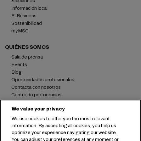
Soluciones
Información local
E-Business
Sostenibilidad
myMSC
QUIÉNES SOMOS
Sala de prensa
Events
Blog
Oportunidades profesionales
Contacta con nosotros
Centro de preferencias
We value your privacy
We use cookies to offer you the most relevant
Oficina central:
+41 227038888
info@msc.com
information. By accepting all cookies, you help us
optimize your experience navigating our website.
Chemin Rieu 12, 1208 Geneva
Switzerland
You can adjust your preferences at any moment or