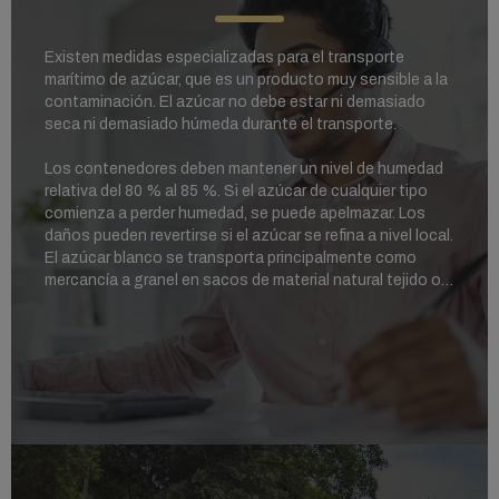
Existen medidas especializadas para el transporte
marítimo de azúcar, que es un producto muy sensible a la
contaminación. El azúcar no debe estar ni demasiado
seca ni demasiado húmeda durante el transporte.
Los contenedores deben mantener un nivel de humedad
relativa del 80 % al 85 %. Si el azúcar de cualquier tipo
comienza a perder humedad, se puede apelmazar. Los
daños pueden revertirse si el azúcar se refina a nivel local.
El azúcar blanco se transporta principalmente como
mercancía a granel en sacos de material natural tejido o
sacos de plástico tejido que tienen una bolsa interior de
plástico impermeable al agua.