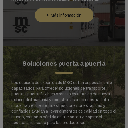
tecnologías de atmósfera controlada (CA) para
prolongar la vida útil, incluidas StarCool® CA,
Más información
XtendFRESH®, Liventus®, Maxtend® y Purfresh®. Los
sensores y controles de humedad evitan el moho o la
deshidratación, mientras que los ajustes de ventilación
aseguran la circulación de aire fresco.
Soluciones puerta a puerta
Los equipos de expertos de MSC están especialmente
capacitados para ofrecer soluciones de transporte
puerta a puerta flexibles y rentables a través de nuestra
red mundial marítima y terrestre. Usando nuestra flota
moderna y eficiente, nuestras conexiones rápidas y
confiables ayudan a llevar alimentos de calidad en todo el
mundo, reducir la pérdida de alimentos y mejorar el
acceso al mercado para los productores.